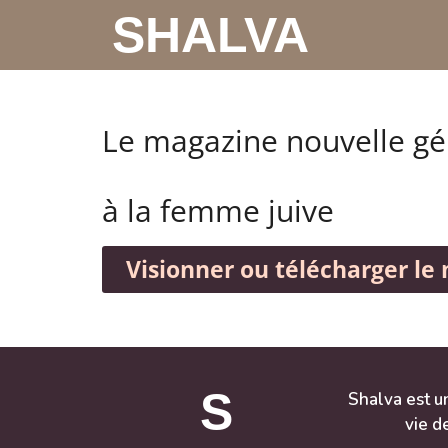
SHALVA
Le magazine nouvelle gé
à la femme juive
Visionner ou télécharger le
S
Shalva est u
vie d