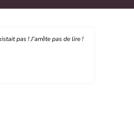
ait pas ! J'arrête pas de lire !
Bonjour j
facile 