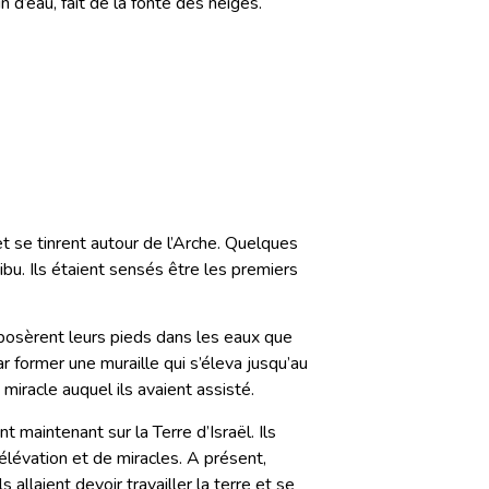
in d’eau, fait de la fonte des neiges.
t se tinrent autour de l’Arche. Quelques
bu. Ils étaient sensés être les premiers
s posèrent leurs pieds dans les eaux que
ar former une muraille qui s’éleva jusqu’au
miracle auquel ils avaient assisté.
t maintenant sur la Terre d’Israël. Ils
élévation et de miracles. A présent,
allaient devoir travailler la terre et se