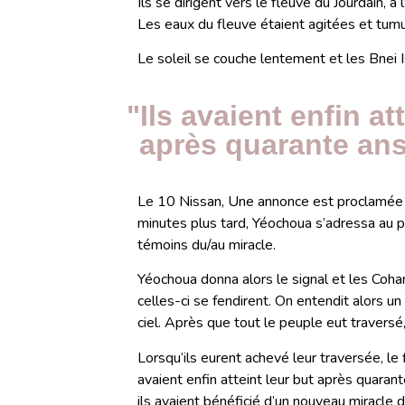
Ils se dirigent vers le fleuve du Jourdain, à 
Les eaux du fleuve étaient agitées et tumu
Le soleil se couche lentement et les Bnei Is
"Ils avaient enfin at
après quarante ans
Le 10 Nissan, Une annonce est proclamée : 
minutes plus tard, Yéochoua s’adressa au p
témoins du/au miracle.
Yéochoua donna alors le signal et les Cohan
celles-ci se fendirent. On entendit alors un
ciel. Après que tout le peuple eut traversé
Lorsqu’ils eurent achevé leur traversée, le 
avaient enfin atteint leur but après quaran
ils avaient bénéficié d’un nouveau miracle d