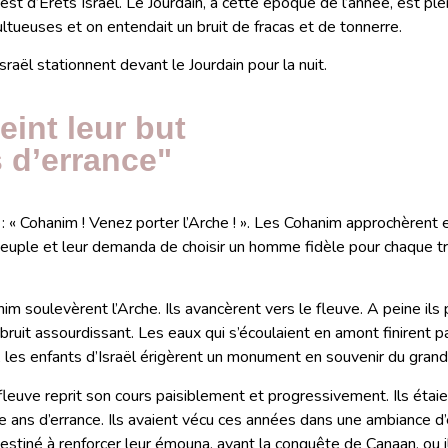
l’est d’Erets Israël. Le Jourdain, à cette époque de l’année, est ple
ltueuses et on entendait un bruit de fracas et de tonnerre.
raël stationnent devant le Jourdain pour la nuit.
teint leur but
 d’errance"
« Cohanim ! Venez porter l’Arche ! ». Les Cohanim approchèrent e
euple et leur demanda de choisir un homme fidèle pour chaque tri
im soulevèrent l’Arche. Ils avancèrent vers le fleuve. A peine il
 bruit assourdissant. Les eaux qui s’écoulaient en amont finirent p
, les enfants d’Israël érigèrent un monument en souvenir du grand 
fleuve reprit son cours paisiblement et progressivement. Ils étaien
te ans d’errance. Ils avaient vécu ces années dans une ambiance d’
estiné à renforcer leur émouna, avant la conquête de Canaan, ou ils 